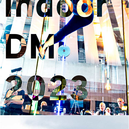
Indoor
DM
2023
© elmar.pics