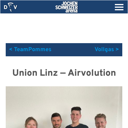
< TeamPommes
Vollgas >
Union Linz — Airvolution