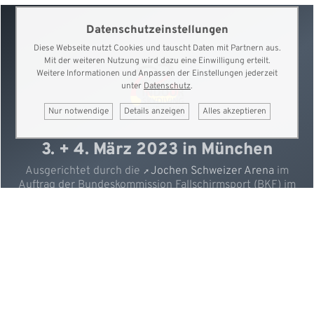
Datenschutzeinstellungen
Diese Webseite nutzt Cookies und tauscht Daten mit Partnern aus.
Mit der weiteren Nutzung wird dazu eine Einwilligung erteilt.
Weitere Informationen und Anpassen der Einstellungen jederzeit
unter
Datenschutz
.
Nur notwendige
Details anzeigen
Alles akzeptieren
3. + 4. März 2023 in München
Ausgerichtet durch die
Jochen Schweizer Arena
im
Auftrag der Bundeskommission Fallschirmsport (BKF) im
DAeC e.V., unterstützt durch den Deutschen
Fallschirmsport Verband e.V.
eMail
·
Kontakt
·
Impressum
·
Datenschutz