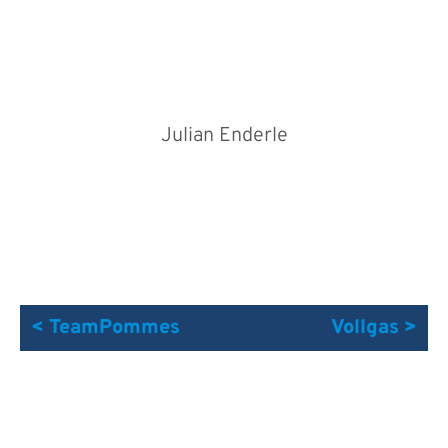
Julian Enderle
< TeamPommes
Vollgas >